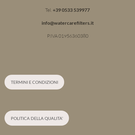
Tel.
+39 0533 539977
info@watercarefilters.it
P.IVA 01956360380
TERMINI E CONDIZIONI
POLITICA DELLA QUALITA'