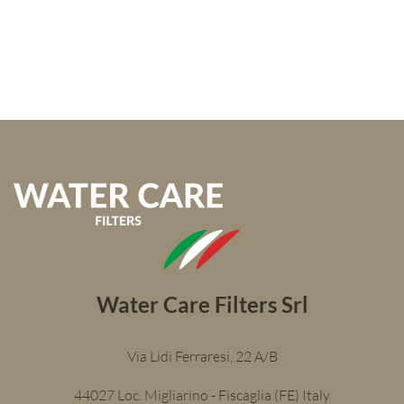
Water Care Filters Srl
Via Lidi Ferraresi, 22 A/B
44027 Loc. Migliarino - Fiscaglia (FE) Italy