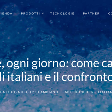
ZIENDA
PRODOTTI
TECNOLOGIE
PARTNER
C
Acqua calda
Acqua da bere
Trattamento acqua
, ogni giorno: come c
i italiani e il confron
OGNI GIORNO: COME CAMBIANO LE ABITUDINI DEGLI ITALIA