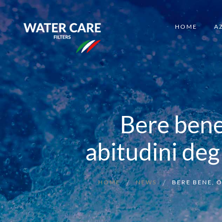
HOME
A
Bere bene
abitudini degl
HOME
NEWS
BERE BENE, 