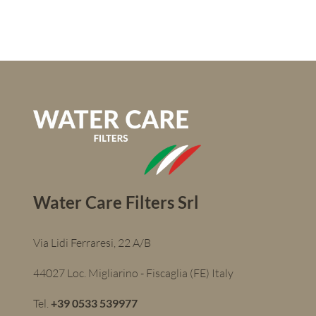
Water Care Filters Srl
Via Lidi Ferraresi, 22 A/B
44027 Loc. Migliarino - Fiscaglia (FE) Italy
Tel.
+39 0533 539977