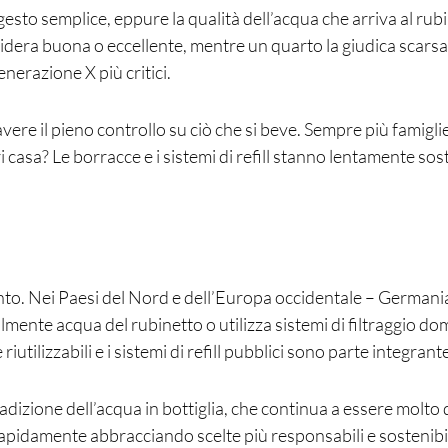
sto semplice, eppure la qualità dell’acqua che arriva al rubi
 considera buona o eccellente, mentre un quarto la giudica scar
nerazione X più critici.
 avere il pieno controllo su ciò che si beve. Sempre più famiglie
ri casa? Le borracce e i sistemi di refill stanno lentamente sost
nto. Nei Paesi del Nord e dell’Europa occidentale – Germania
mente acqua del rubinetto o utilizza sistemi di filtraggio dome
 riutilizzabili e i sistemi di refill pubblici sono parte integrant
 tradizione dell’acqua in bottiglia, che continua a essere molto
 rapidamente abbracciando scelte più responsabili e sostenibili