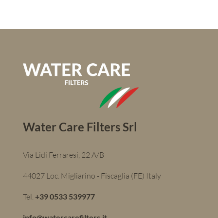
Water Care Filters Srl
Via Lidi Ferraresi, 22 A/B
44027 Loc. Migliarino - Fiscaglia (FE) Italy
Tel.
+39 0533 539977
info@watercarefilters.it