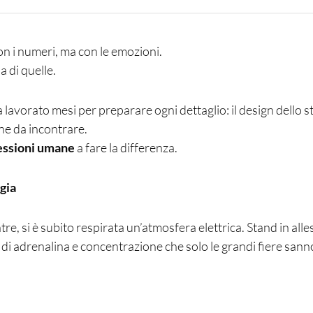
n i numeri, ma con le emozioni.
 di quelle.
a lavorato mesi per preparare ogni dettaglio: il design dello s
one da incontrare.
ssioni umane
a fare la differenza.
rgia
re, si è subito respirata un’atmosfera elettrica. Stand in al
to di adrenalina e concentrazione che solo le grandi fiere sann