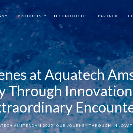
ANY
PRODUCTS
TECHNOLOGIES
PARTNER
C
Hot water
Drink water
Water treatment
cenes at Aquatech Am
y Through Innovation,
traordinary Encount
UATECH AMSTERDAM 2025: OUR JOURNEY THROUGH INNOVA